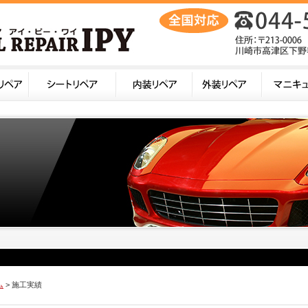
ム
> 施工実績