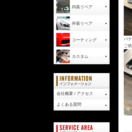
内装リペア
外装リペア
パテ
コーティング
ご依
カスタム
会社概要 / アクセス
よくある質問