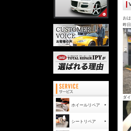
おは
昨日
ダイ
ホイールリペア
シートリペア