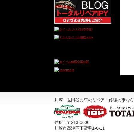
川崎・世田谷の車のリペア・修理の事なら
住所：〒213-0006
川崎市高津区下野毛1-6-11