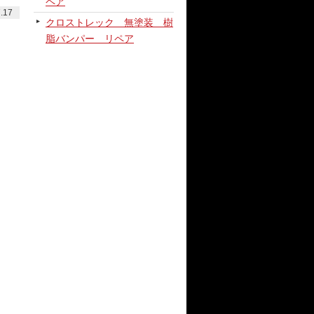
ペア
.17
クロストレック 無塗装 樹
脂バンパー リペア