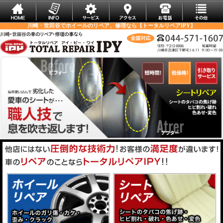
川崎・世田谷でホイールのリペア、修理なら【トータルリペアIPY】