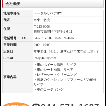
会社概要
地域本部名
トータルリペアIPY
代表
市東 敏克
〒213-0006
住所
川崎市高津区下野毛1-6-11
電話番号 / FAX
044-571-1607 / 044-571-1607
営業時間
9:00～19:00
定休日
年中無休（但し、夏季及び年末年始は除く）
E-mail
info@tr-ipy.com
・車のホイール修理、リペア
・車のシート補修、リペア
・レザーシートクリーニング
事業内容
・家庭のクッション・ソファーなどの補修、
リペア
・車のコーティング