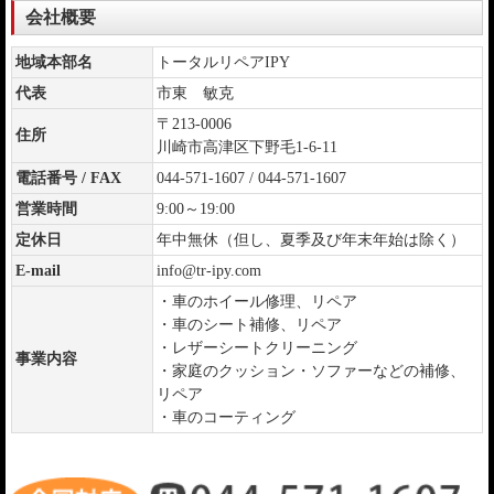
会社概要
地域本部名
トータルリペアIPY
代表
市東 敏克
〒213-0006
住所
川崎市高津区下野毛1-6-11
電話番号 / FAX
044-571-1607 / 044-571-1607
営業時間
9:00～19:00
定休日
年中無休（但し、夏季及び年末年始は除く）
E-mail
info@tr-ipy.com
・車のホイール修理、リペア
・車のシート補修、リペア
・レザーシートクリーニング
事業内容
・家庭のクッション・ソファーなどの補修、
リペア
・車のコーティング