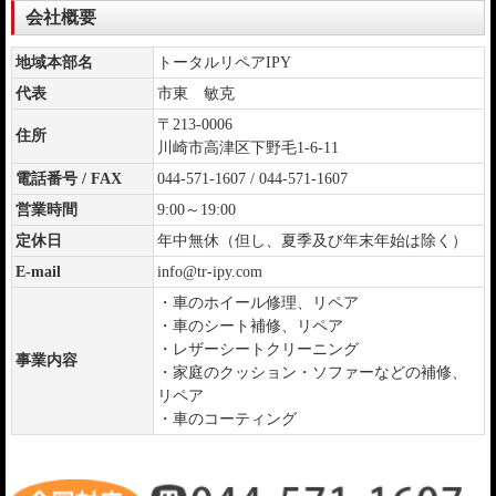
会社概要
地域本部名
トータルリペアIPY
代表
市東 敏克
〒213-0006
住所
川崎市高津区下野毛1-6-11
電話番号 / FAX
044-571-1607 / 044-571-1607
営業時間
9:00～19:00
定休日
年中無休（但し、夏季及び年末年始は除く）
E-mail
info@tr-ipy.com
・車のホイール修理、リペア
・車のシート補修、リペア
・レザーシートクリーニング
事業内容
・家庭のクッション・ソファーなどの補修、
リペア
・車のコーティング