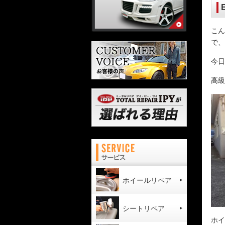
こん
で、
今日
高級
ホイールリペア
シートリペア
ホイ