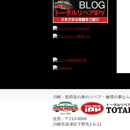
川崎・世田谷の車のリペア・修理の事なら
住所：〒213-0006
川崎市高津区下野毛1-6-11