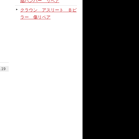
脂バンパー リペア
クラウン アスリート Ｂピ
ラー 傷リペア
.19