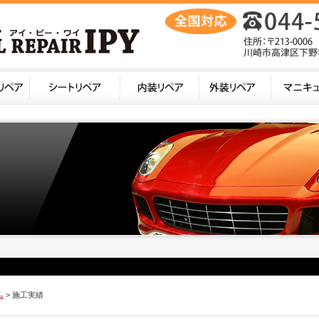
ム
> 施工実績