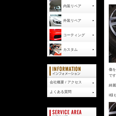
内装リペア
外装リペア
コーティング
カスタム
傷を
です
会社概要 / アクセス
綺麗
よくある質問
I様