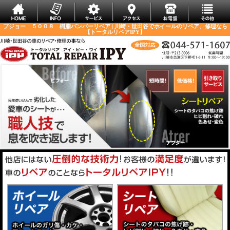
プジョー ５００８ 樹脂バンパーリペア | 川崎・世田谷でホイールのリペア、修理なら
【トータルリペアIPY】