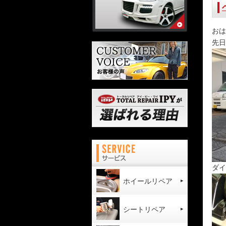
おは
先日
ダイ
ホイールリペア
シートリペア