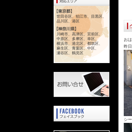
世田谷区、狛江市、目黒区、
品川区、港区
川崎市、高津区、宮前区、
中原区、多摩区、幸区、
おは
横浜市、港北区、都筑区、
昨日
麻生区、青葉区、中区、
瀬谷区、鶴見区
シー