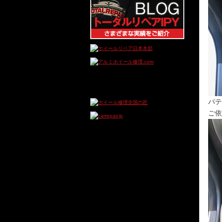
パテ
ご依