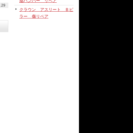
脂バンパー リペア
.29
クラウン アスリート Ｂピ
ラー 傷リペア