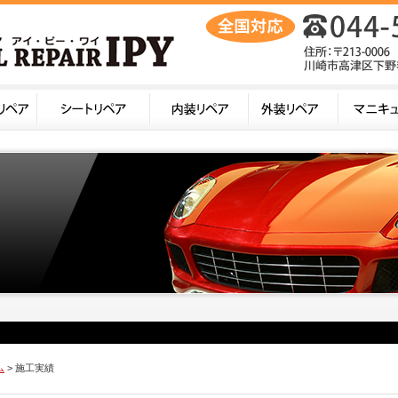
ム
> 施工実績