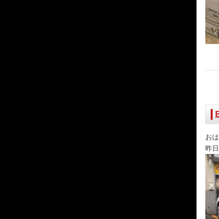
おは
昨日