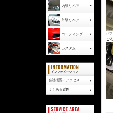
内装リペア
外装リペア
パテ
コーティング
ご依
カスタム
会社概要 / アクセス
よくある質問