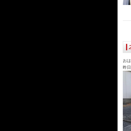
おは
昨日