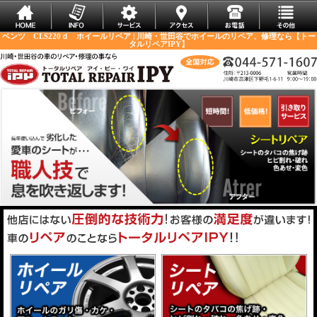
ベンツ CLS220ｄ ホイールリペア | 川崎・世田谷でホイールのリペア、修理なら【トー
タルリペアIPY】