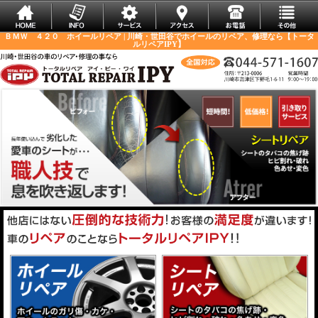
ＢＭＷ ４２０ ホイールリペア | 川崎・世田谷でホイールのリペア、修理なら【トータ
ルリペアIPY】