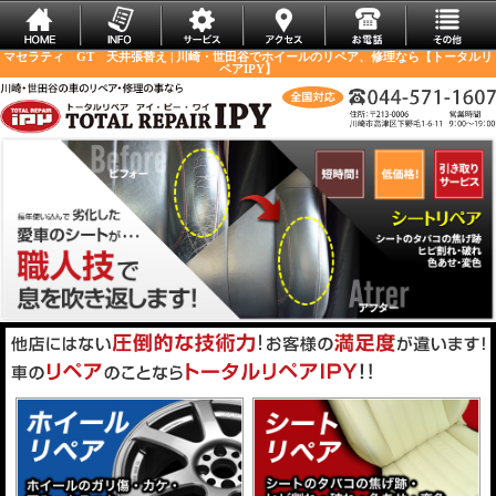
マセラティ GT 天井張替え | 川崎・世田谷でホイールのリペア、修理なら【トータルリ
ペアIPY】