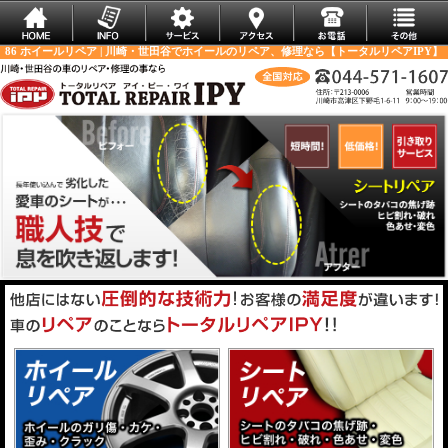
86 ホイールリペア | 川崎・世田谷でホイールのリペア、修理なら【トータルリペアIPY】