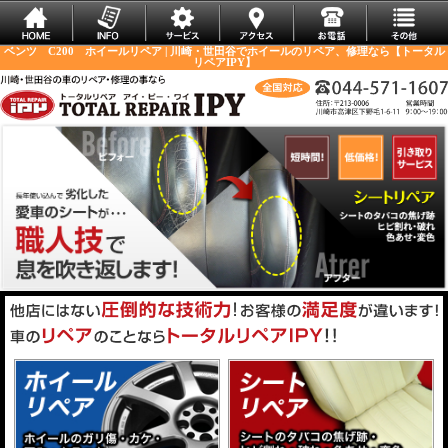
ベンツ C200 ホイールリペア | 川崎・世田谷でホイールのリペア、修理なら【トータル
リペアIPY】