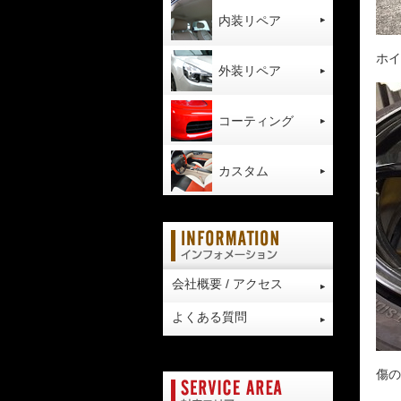
内装リペア
ホイ
外装リペア
コーティング
カスタム
会社概要 / アクセス
よくある質問
傷の