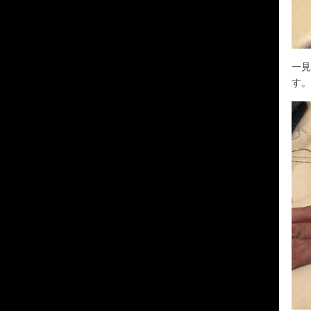
一見
す。