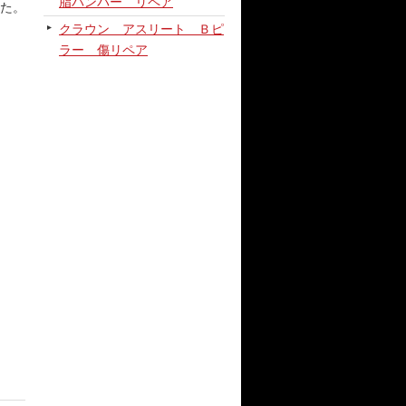
脂バンパー リペア
た。
クラウン アスリート Ｂピ
ラー 傷リペア