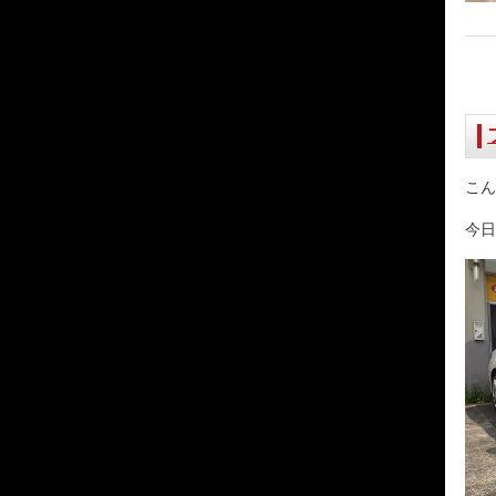
こん
今日