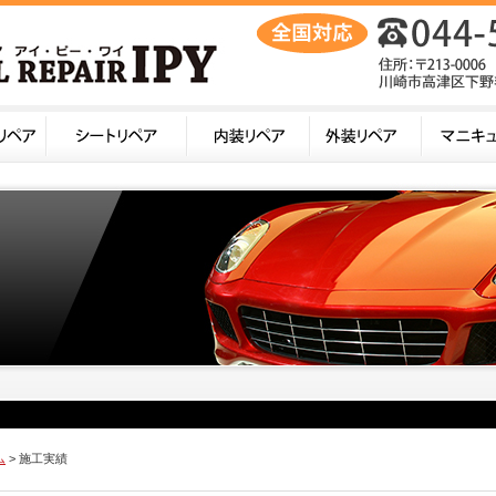
ム
> 施工実績