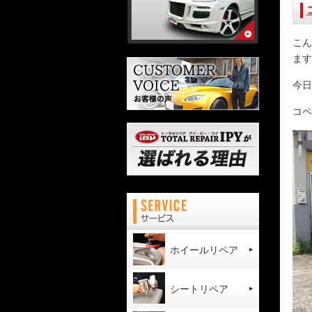
こん
ます
今日
コペ
ホイールリペア
シートリペア