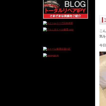
こん
気を
今日