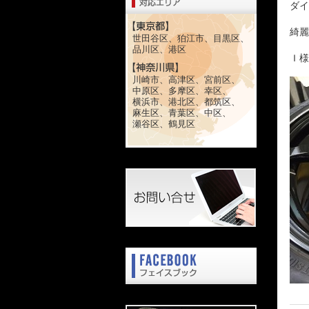
ダイ
綺麗
世田谷区、狛江市、目黒区、
品川区、港区
Ｉ様
川崎市、高津区、宮前区、
中原区、多摩区、幸区、
横浜市、港北区、都筑区、
麻生区、青葉区、中区、
瀬谷区、鶴見区