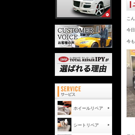
こん
今日
今も
ホイールリペア
シートリペア