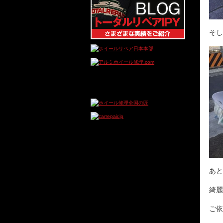
そし
あと
綺麗
ご依