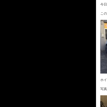
今日
この
ホイ
写真