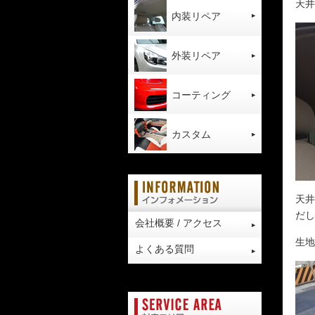
天井
内装リペア
外装リペア
コーティング
カスタム
天井
だし
会社概要 / アクセス
生地
よくある質問