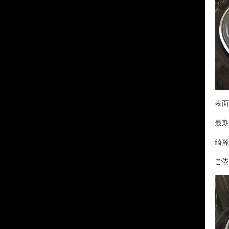
表面
最期
綺麗
ご依