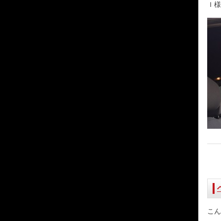
Ｉ様
こん