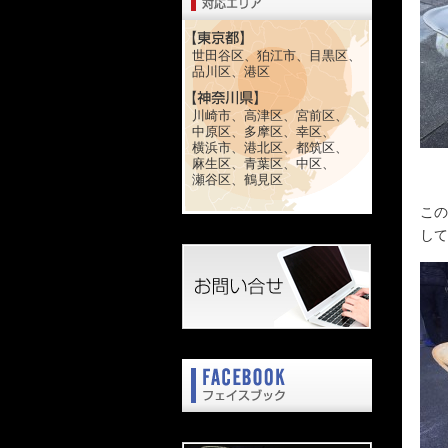
世田谷区、狛江市、目黒区、
品川区、港区
川崎市、高津区、宮前区、
中原区、多摩区、幸区、
横浜市、港北区、都筑区、
麻生区、青葉区、中区、
瀬谷区、鶴見区
この
して