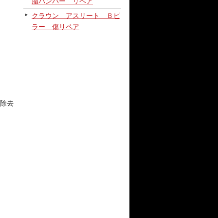
脂バンパー リペア
クラウン アスリート Ｂピ
ラー 傷リペア
除去