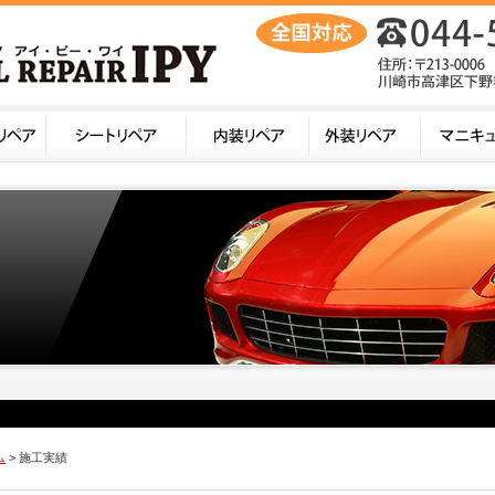
ム
> 施工実績