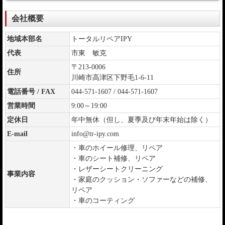
会社概要
地域本部名
トータルリペアIPY
代表
市東 敏克
〒213-0006
住所
川崎市高津区下野毛1-6-11
電話番号 / FAX
044-571-1607 / 044-571-1607
営業時間
9:00～19:00
定休日
年中無休（但し、夏季及び年末年始は除く）
E-mail
info@tr-ipy.com
・車のホイール修理、リペア
・車のシート補修、リペア
・レザーシートクリーニング
事業内容
・家庭のクッション・ソファーなどの補修、
リペア
・車のコーティング