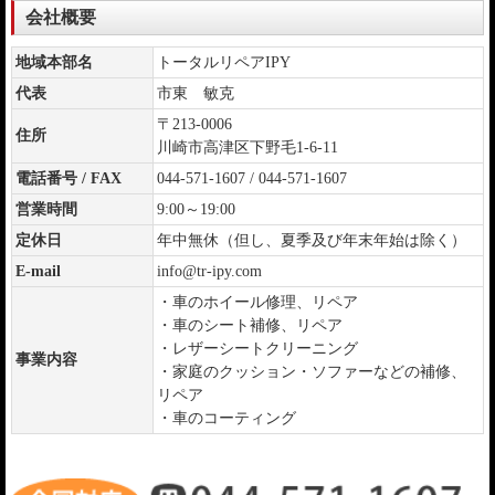
会社概要
地域本部名
トータルリペアIPY
代表
市東 敏克
〒213-0006
住所
川崎市高津区下野毛1-6-11
電話番号 / FAX
044-571-1607 / 044-571-1607
営業時間
9:00～19:00
定休日
年中無休（但し、夏季及び年末年始は除く）
E-mail
info@tr-ipy.com
・車のホイール修理、リペア
・車のシート補修、リペア
・レザーシートクリーニング
事業内容
・家庭のクッション・ソファーなどの補修、
リペア
・車のコーティング