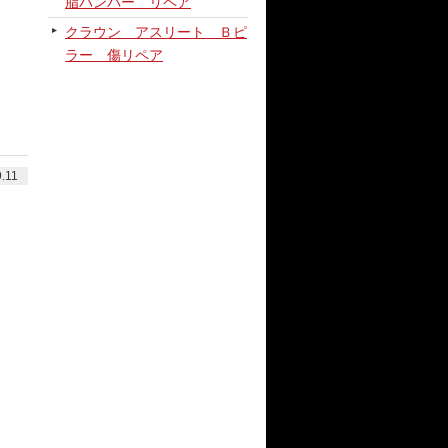
脂バンパー リペア
クラウン アスリート Ｂピ
ラー 傷リペア
.11