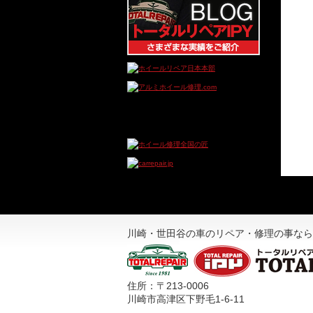
川崎・世田谷の車のリペア・修理の事なら
住所：〒213-0006
川崎市高津区下野毛1-6-11