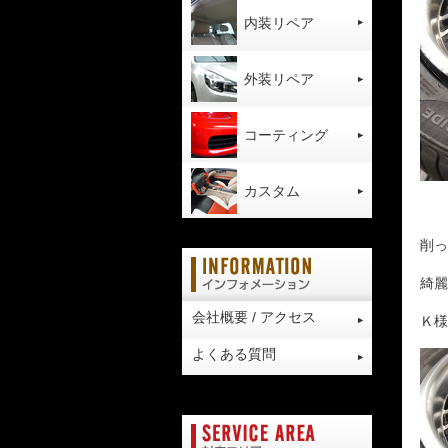
内装リペア
外装リペア
コーティング
カスタム
削っ
綺麗
会社概要 / アクセス
Ｋ様
よくある質問