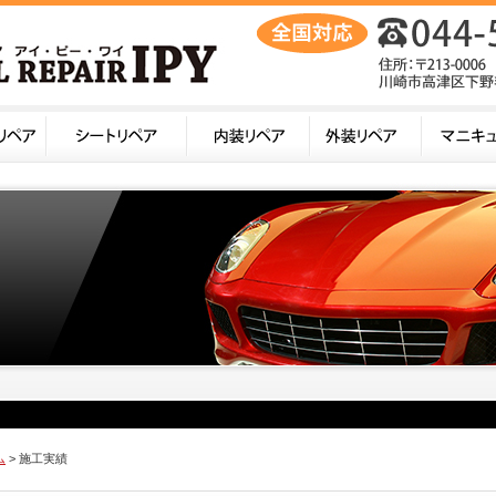
ム
> 施工実績