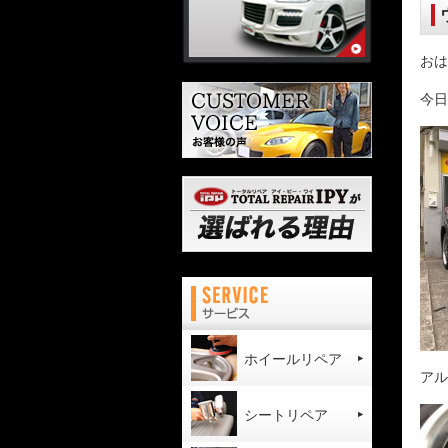
おは
今日
ホイールリペア
アル
シートリペア