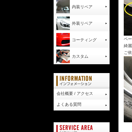
内装リペア
外装リペア
ペー
コーティング
綺麗
ご依
カスタム
会社概要 / アクセス
よくある質問