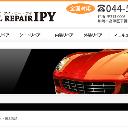
ム
> 施工実績