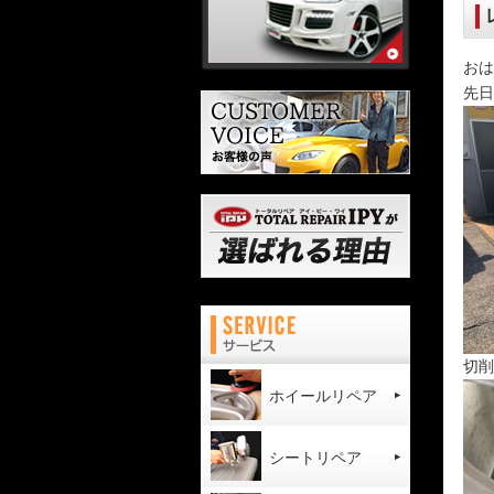
おは
先日
切削
ホイールリペア
シートリペア