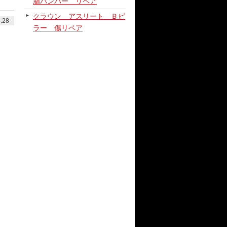
脂バンパー リペア
クラウン アスリート Ｂピ
.28
ラー 傷リペア