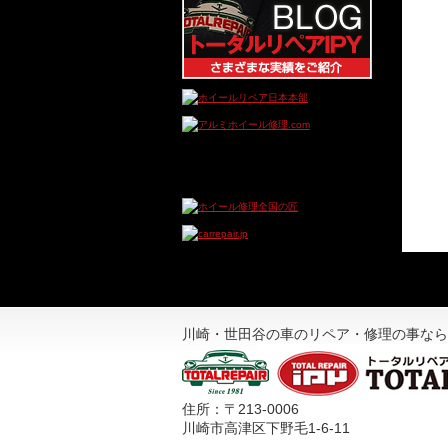
川崎・世田谷の車のリペア・修理の事なら
住所：〒213-0006
川崎市高津区下野毛1-6-11