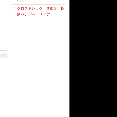
ペア
クロストレック 無塗装 樹
脂バンパー リペア
.11