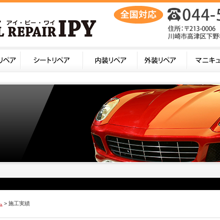
ム
> 施工実績