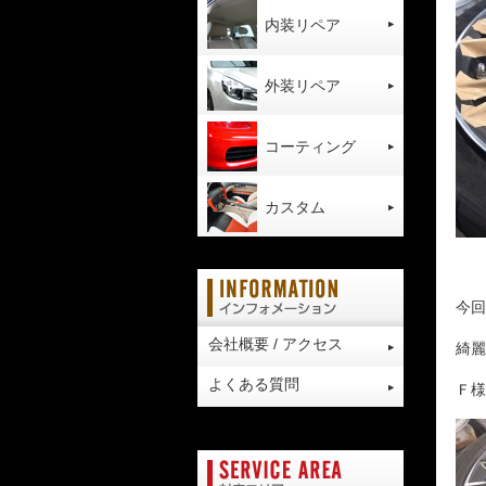
内装リペア
外装リペア
コーティング
カスタム
今回
会社概要 / アクセス
綺麗
よくある質問
Ｆ様