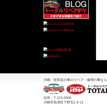
川崎・世田谷の車のリペア・修理の事なら
住所：〒213-0006
川崎市高津区下野毛1-6-11