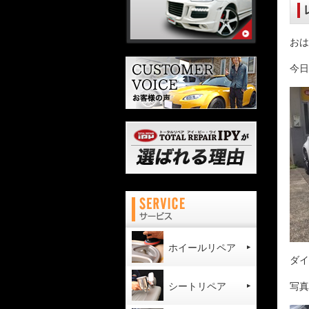
おは
今日
ホイールリペア
ダイ
シートリペア
写真