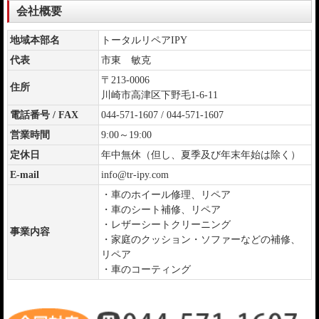
会社概要
地域本部名
トータルリペアIPY
代表
市東 敏克
〒213-0006
住所
川崎市高津区下野毛1-6-11
電話番号 / FAX
044-571-1607 / 044-571-1607
営業時間
9:00～19:00
定休日
年中無休（但し、夏季及び年末年始は除く）
E-mail
info@tr-ipy.com
・車のホイール修理、リペア
・車のシート補修、リペア
・レザーシートクリーニング
事業内容
・家庭のクッション・ソファーなどの補修、
リペア
・車のコーティング