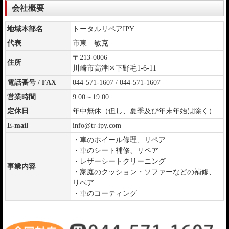
会社概要
地域本部名
トータルリペアIPY
代表
市東 敏克
〒213-0006
住所
川崎市高津区下野毛1-6-11
電話番号 / FAX
044-571-1607 / 044-571-1607
営業時間
9:00～19:00
定休日
年中無休（但し、夏季及び年末年始は除く）
E-mail
info@tr-ipy.com
・車のホイール修理、リペア
・車のシート補修、リペア
・レザーシートクリーニング
事業内容
・家庭のクッション・ソファーなどの補修、
リペア
・車のコーティング