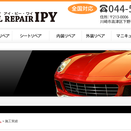
ム
> 施工実績