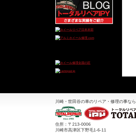
川崎・世田谷の車のリペア・修理の事なら
住所：〒213-0006
川崎市高津区下野毛1-6-11