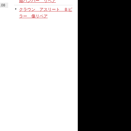
脂バンパー リペア
.08
クラウン アスリート Ｂピ
ラー 傷リペア