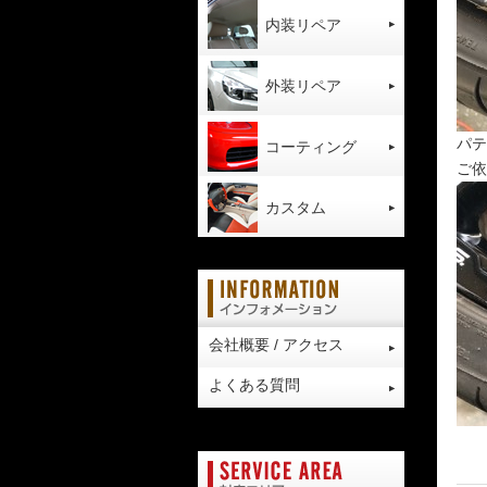
内装リペア
外装リペア
パテ
コーティング
ご依
カスタム
会社概要 / アクセス
よくある質問