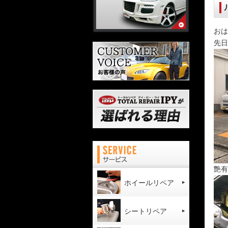
おは
先日
艶有
ホイールリペア
シートリペア