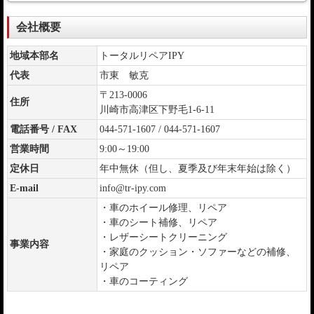
会社概要
地域本部名
トータルリペアIPY
代表
市東 敏克
〒213-0006
住所
川崎市高津区下野毛1-6-11
電話番号 / FAX
044-571-1607 / 044-571-1607
営業時間
9:00～19:00
定休日
年中無休（但し、夏季及び年末年始は除く）
E-mail
info@tr-ipy.com
・車のホイール修理、リペア
・車のシート補修、リペア
・レザーシートクリーニング
事業内容
・家庭のクッション・ソファーなどの補修、
リペア
・車のコーティング