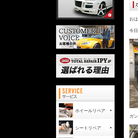
おは
今日
ホイールリペア
ガン
シートリペア