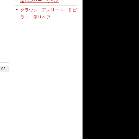
脂バンパー リペア
クラウン アスリート Ｂピ
ラー 傷リペア
.03