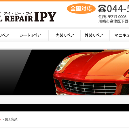
ム
> 施工実績