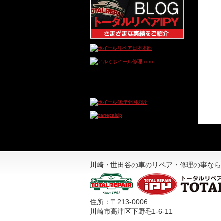
川崎・世田谷の車のリペア・修理の事なら
住所：〒213-0006
川崎市高津区下野毛1-6-11