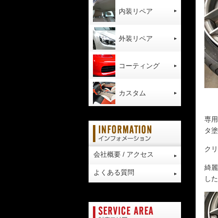
内装リペア
外装リペア
コーティング
カスタム
専用
タ塗
クリ
会社概要 / アクセス
綺麗
よくある質問
した