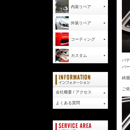
内装リペア
外装リペア
コーティング
カスタム
パテ
バー
綺麗
ご依
会社概要 / アクセス
よくある質問