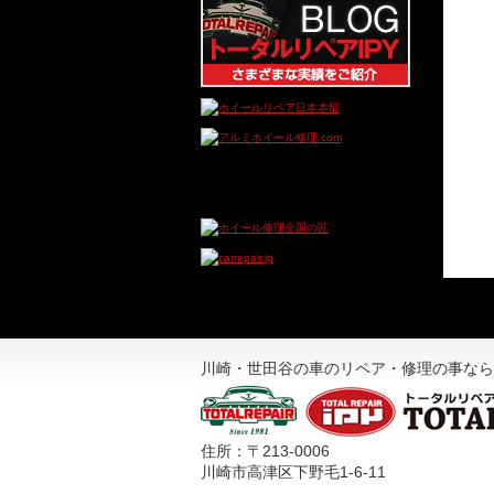
川崎・世田谷の車のリペア・修理の事なら
住所：〒213-0006
川崎市高津区下野毛1-6-11