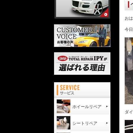
おは
今日
ホイールリペア
ダイ
シートリペア