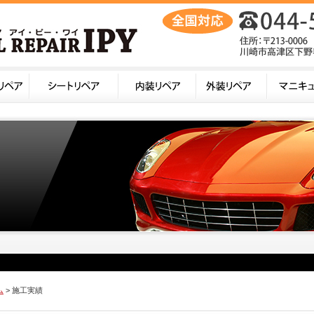
ム
> 施工実績