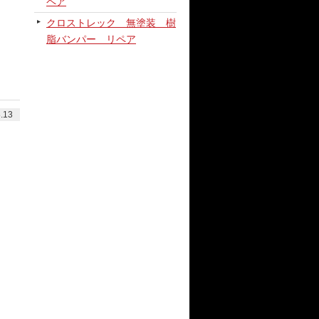
ペア
クロストレック 無塗装 樹
脂バンパー リペア
.13