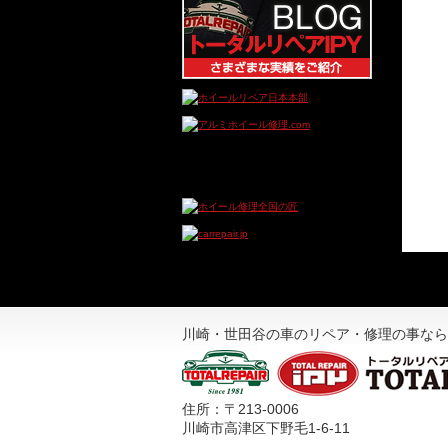
川崎・世田谷の車のリペア・修理の事なら
住所：〒213-0006
川崎市高津区下野毛1-6-11