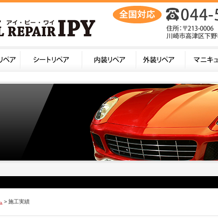
ム
> 施工実績