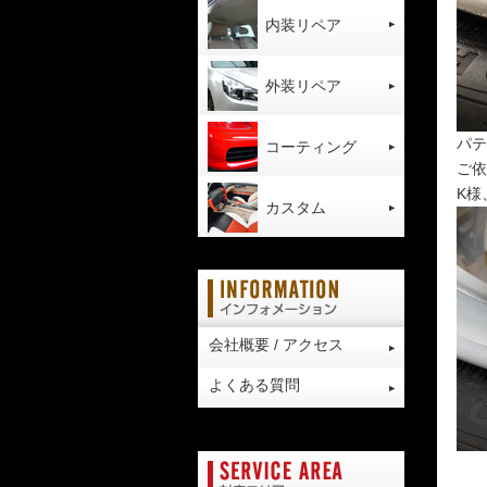
内装リペア
外装リペア
パテ
コーティング
ご依
K様
カスタム
会社概要 / アクセス
よくある質問