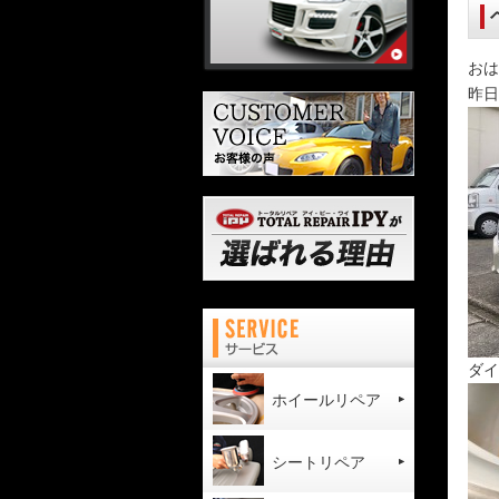
おは
昨日
ダイ
ホイールリペア
シートリペア