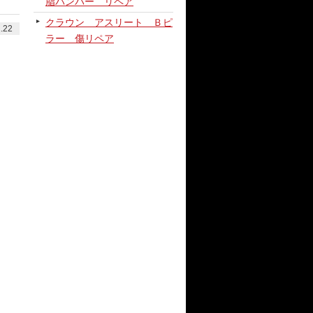
脂バンパー リペア
クラウン アスリート Ｂピ
.22
ラー 傷リペア