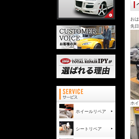
おは
先日
ホイ
ホイールリペア
シートリペア