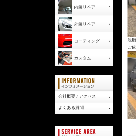
内装リペア
外装リペア
脱脂
コーティング
ご依
カスタム
会社概要 / アクセス
よくある質問