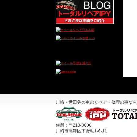
川崎・世田谷の車のリペア・修理の事なら
住所：〒213-0006
川崎市高津区下野毛1-6-11