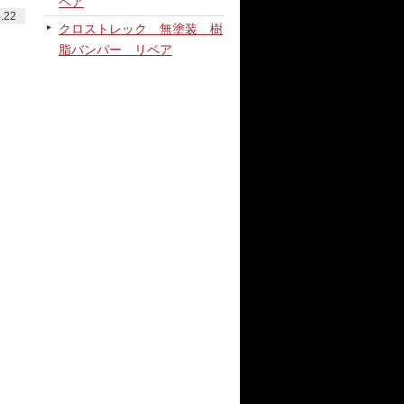
ペア
.22
クロストレック 無塗装 樹
脂バンパー リペア