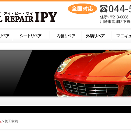
ム
> 施工実績