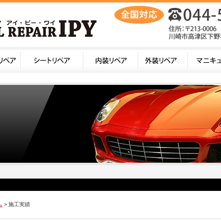
ム
> 施工実績