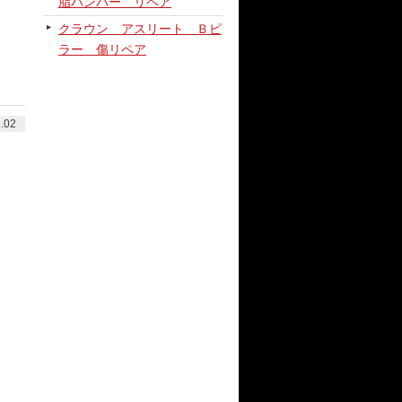
脂バンパー リペア
クラウン アスリート Ｂピ
ラー 傷リペア
.02