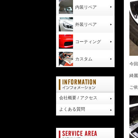
内装リペア
外装リペア
コーティング
カスタム
今回
綺麗
ご依
会社概要 / アクセス
よくある質問