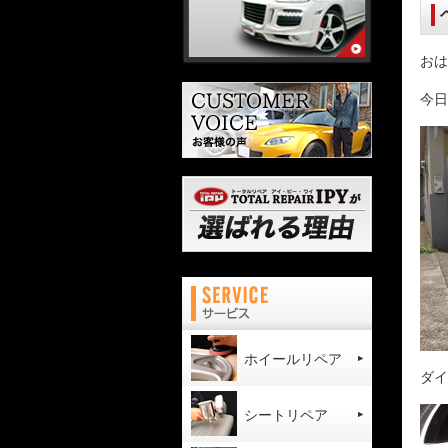
おは
今日
ホイールリペア
ダイ
シートリペア