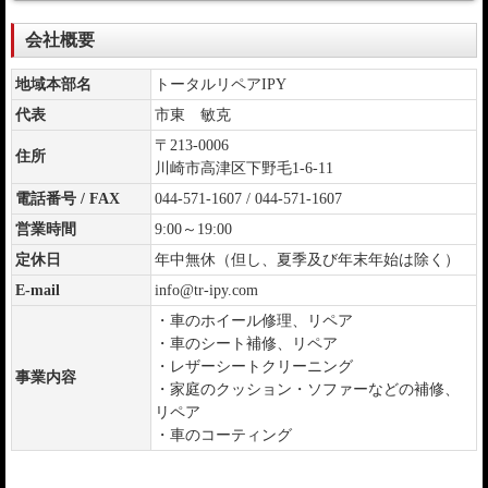
会社概要
地域本部名
トータルリペアIPY
代表
市東 敏克
〒213-0006
住所
川崎市高津区下野毛1-6-11
電話番号 / FAX
044-571-1607 / 044-571-1607
営業時間
9:00～19:00
定休日
年中無休（但し、夏季及び年末年始は除く）
E-mail
info@tr-ipy.com
・車のホイール修理、リペア
・車のシート補修、リペア
・レザーシートクリーニング
事業内容
・家庭のクッション・ソファーなどの補修、
リペア
・車のコーティング