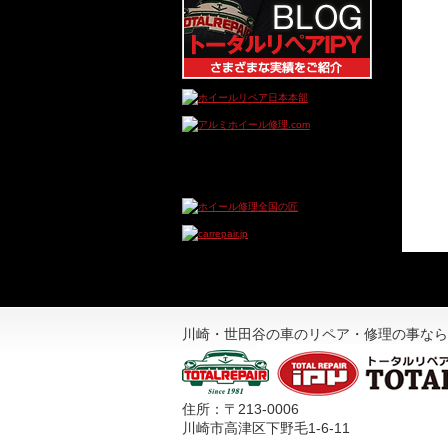
川崎・世田谷の車のリペア・修理の事なら
住所：〒213-0006
川崎市高津区下野毛1-6-11