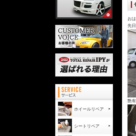
おは
先日
艶有
ホイールリペア
シートリペア