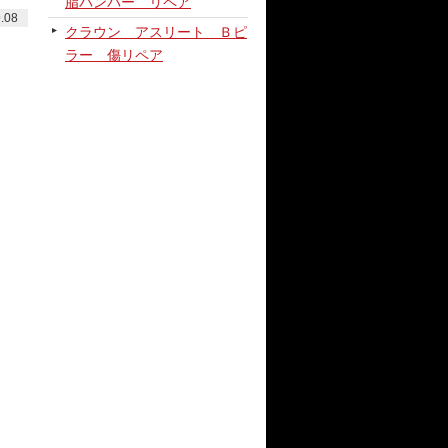
脂バンパー リペア
.08
クラウン アスリート Ｂピ
ラー 傷リペア