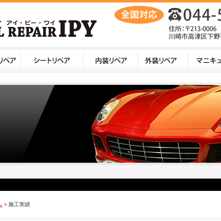
ム
> 施工実績