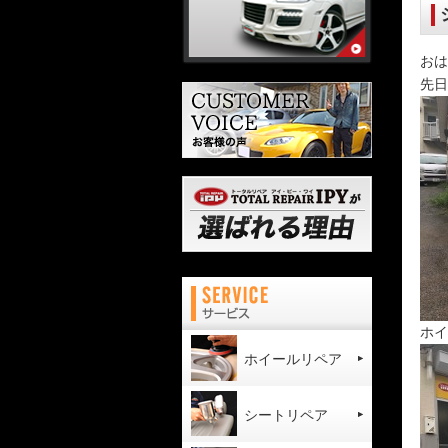
おは
先日
ホイ
ホイールリペア
シートリペア