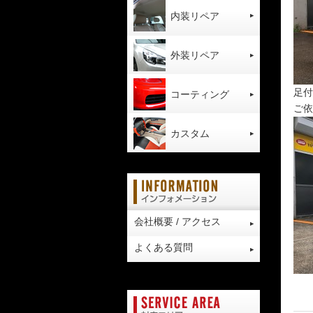
内装リペア
外装リペア
足付
コーティング
ご依
カスタム
会社概要 / アクセス
よくある質問