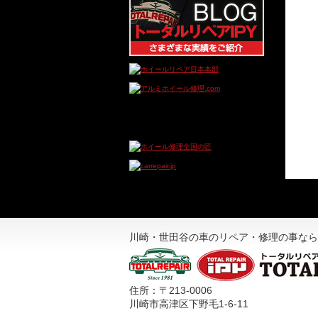
川崎・世田谷の車のリペア・修理の事なら
住所：〒213-0006
川崎市高津区下野毛1-6-11