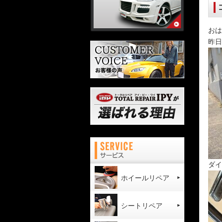
おは
昨日
ダイ
ホイールリペア
シートリペア