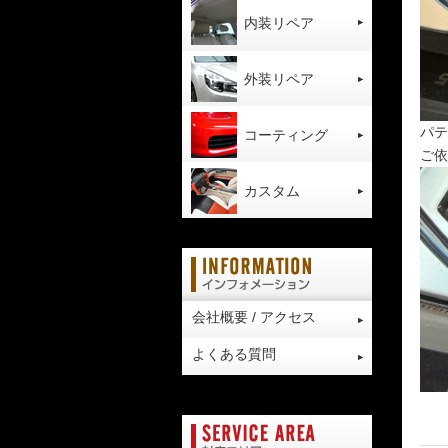
内装リペア
外装リペア
パテ
コーティング
ご依
カスタム
会社概要 / アクセス
よくある質問