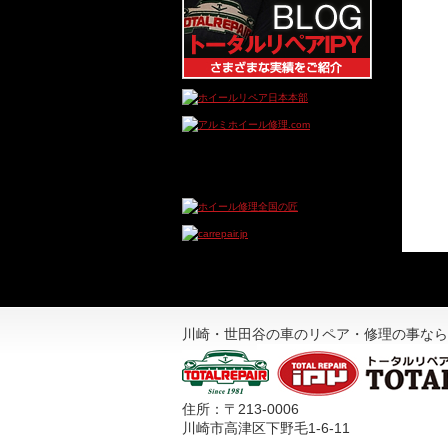
川崎・世田谷の車のリペア・修理の事なら
住所：〒213-0006
川崎市高津区下野毛1-6-11