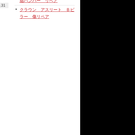
脂バンパー リペア
.31
クラウン アスリート Ｂピ
ラー 傷リペア