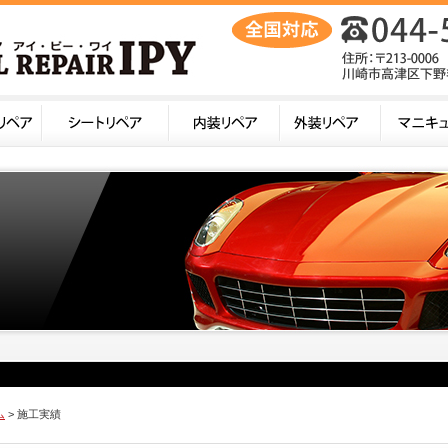
ム
> 施工実績