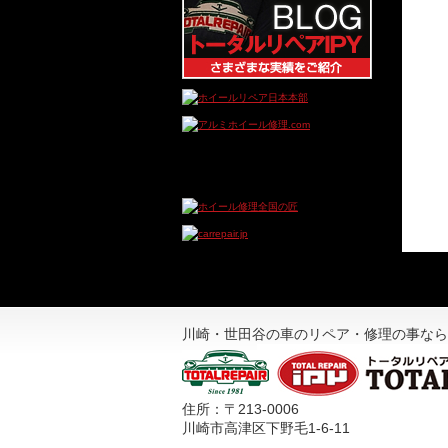
川崎・世田谷の車のリペア・修理の事なら
住所：〒213-0006
川崎市高津区下野毛1-6-11