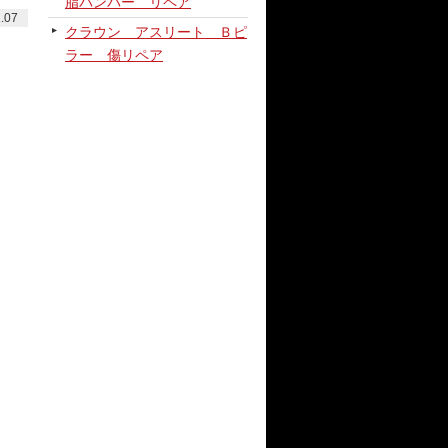
脂バンパー リペア
.07
クラウン アスリート Ｂピ
ラー 傷リペア