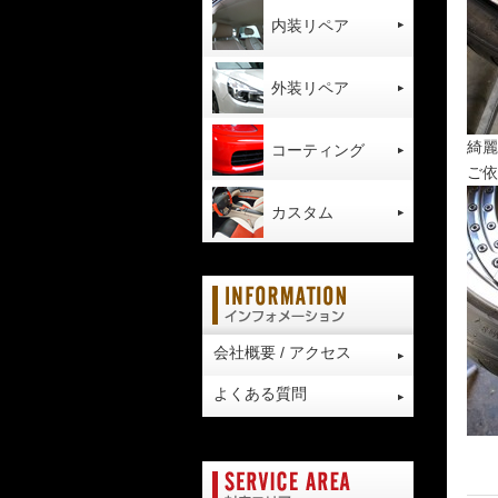
内装リペア
外装リペア
綺麗
コーティング
ご依
カスタム
会社概要 / アクセス
よくある質問