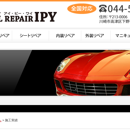
ム
> 施工実績