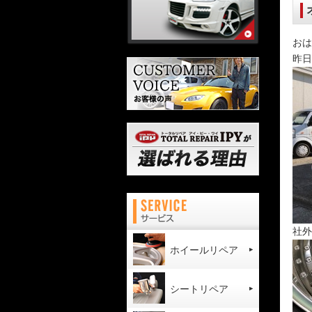
おは
昨日
社外
ホイールリペア
シートリペア