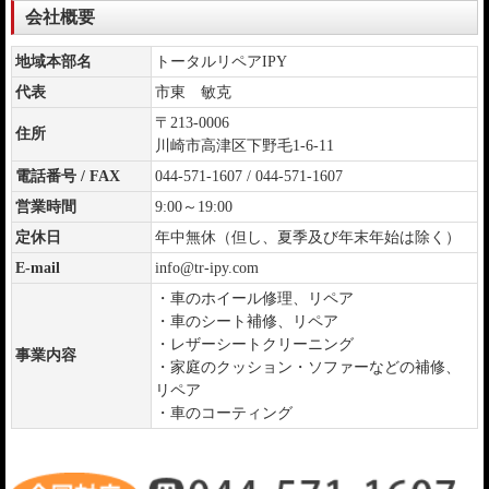
会社概要
地域本部名
トータルリペアIPY
代表
市東 敏克
〒213-0006
住所
川崎市高津区下野毛1-6-11
電話番号 / FAX
044-571-1607 / 044-571-1607
営業時間
9:00～19:00
定休日
年中無休（但し、夏季及び年末年始は除く）
E-mail
info@tr-ipy.com
・車のホイール修理、リペア
・車のシート補修、リペア
・レザーシートクリーニング
事業内容
・家庭のクッション・ソファーなどの補修、
リペア
・車のコーティング