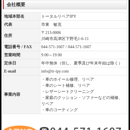
会社概要
地域本部名
トータルリペアIPY
代表
市東 敏克
〒213-0006
住所
川崎市高津区下野毛1-6-11
電話番号 / FAX
044-571-1607 / 044-571-1607
営業時間
9:00～19:00
定休日
年中無休（但し、夏季及び年末年始は除く）
E-mail
info@tr-ipy.com
・車のホイール修理、リペア
・車のシート補修、リペア
・レザーシートクリーニング
事業内容
・家庭のクッション・ソファーなどの補修、
リペア
・車のコーティング