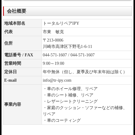
会社概要
地域本部名
トータルリペアIPY
代表
市東 敏克
〒213-0006
住所
川崎市高津区下野毛1-6-11
電話番号 / FAX
044-571-1607 / 044-571-1607
営業時間
9:00～19:00
定休日
年中無休（但し、夏季及び年末年始は除く）
E-mail
info@tr-ipy.com
・車のホイール修理、リペア
・車のシート補修、リペア
・レザーシートクリーニング
事業内容
・家庭のクッション・ソファーなどの補修、
リペア
・車のコーティング