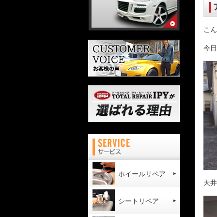
こん
今日
ホイールリペア
天井
シートリペア