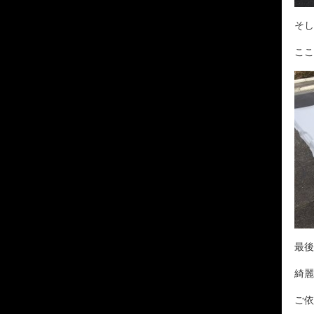
そし
ここ
最後
綺麗
ご依