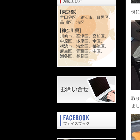
例に
世田谷区、狛江市、目黒区、
品川区、港区
川崎市、高津区、宮前区、
中原区、多摩区、幸区、
横浜市、港北区、都筑区、
麻生区、青葉区、中区、
瀬谷区、鶴見区
取り
まし