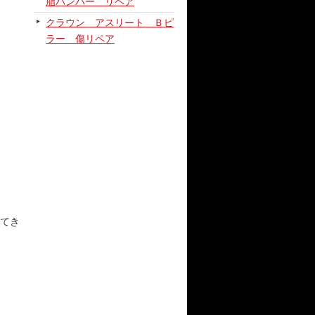
脂バンパー リペア
クラウン アスリート Ｂピ
ラー 傷リペア
てき