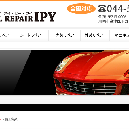
ム
> 施工実績