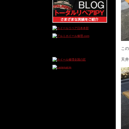
この
天井