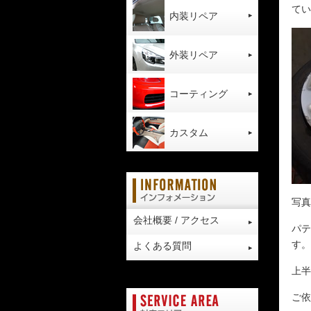
てい
内装リペア
外装リペア
コーティング
カスタム
写真
会社概要 / アクセス
パテ
す。
よくある質問
上半
ご依