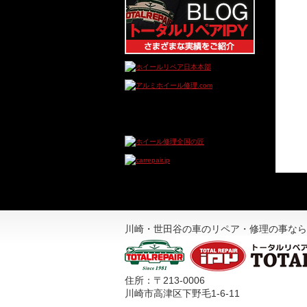
川崎・世田谷の車のリペア・修理の事なら
住所：〒213-0006
川崎市高津区下野毛1-6-11