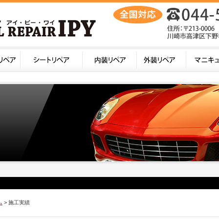
ム
> 施工実績