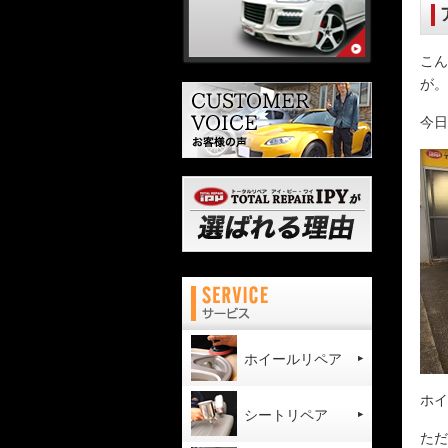
こん
が。
今日
ホイールリペア
ホイ
シートリペア
ただ