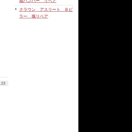
脂バンパー リペア
クラウン アスリート Ｂピ
ラー 傷リペア
.23